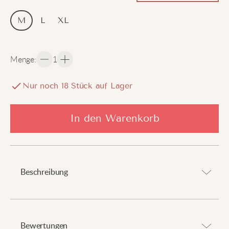
M
L
XL
Menge
:
1
Nur noch
18
Stück auf Lager
In den Warenkorb
Beschreibung
Bringen Sie Tradition und modernen Stil zusammen.
Werten Sie Ihr Outfit mit unserer Haori-Jacke auf. Sie
Bewertungen