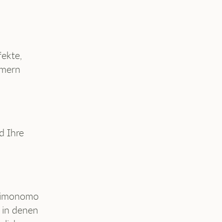
ekte,
mmern
d Ihre
 Kimonomo
 in denen