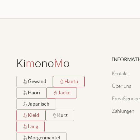
INFORMAT
Kontakt
Gewand
Hanfu
Über uns
Haori
Jacke
Ermäßigunge
Japanisch
Zahlungen
Kleid
Kurz
Lang
Morgenmantel