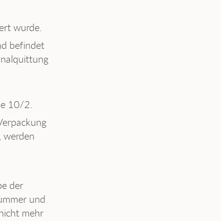
ert wurde.
nd befindet
inalquittung
ße 10/2.
 Verpackung
n, werden
be der
lnummer und
 nicht mehr