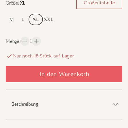
Größe
:
Größentabelle
XL
M
L
XL
XXL
Menge
:
1
Nur noch
18
Stück auf Lager
In den Warenkorb
Beschreibung
Verleihe deinem Look eine kühne Note.