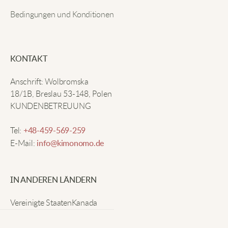
Bedingungen und Konditionen
Adam F
Lässiger Stil, der auffällt.
KONTAKT
Anschrift: Wolbromska
Cole O
18/1B, Breslau 53-148, Polen
KUNDENBETREUUNG
Das Kirschblütendesign ist genial und macht Spaß.
Tel:
+48-459-569-259
E-Mail:
info@kimonomo.de
Grant H
IN ANDEREN LÄNDERN
Passen gut, liebe den weiten Schnitt.
Vereinigte Staaten
Kanada
Deutschland
Vereinigtes Königreich