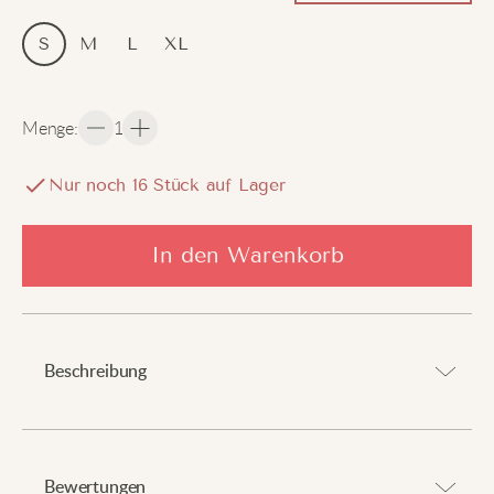
S
M
L
XL
Menge
:
1
Nur noch
16
Stück auf Lager
In den Warenkorb
Beschreibung
Mit diesem schicken und gewagten Abendkleid werden
Sie alle Blicke auf sich ziehen.
Bewertungen