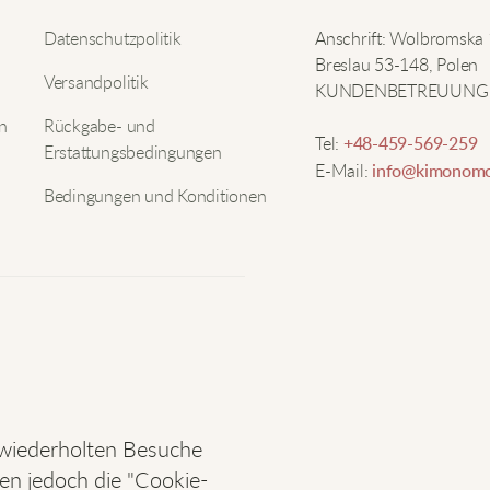
M
Nam
Datenschutzpolitik
Anschrift: Wolbromska
Breslau 53-148, Polen
Versandpolitik
KUNDENBETREUUNG
M
E-Mai
n
Rückgabe- und
Tel:
+48-459-569-259
Erstattungsbedingungen
M
E-Mail:
info@kimonomo
b
Bedingungen und Konditionen
J
b
T
I
w
S
 wiederholten Besuche
nen jedoch die "Cookie-