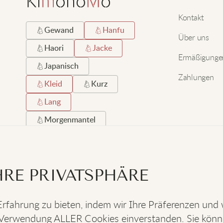
Kontakt
Gewand
Hanfu
Über uns
Haori
Jacke
Ermäßigunge
Japanisch
Zahlungen
Kleid
Kurz
Lang
Morgenmantel
Robe
Satin
Schwarz
Seide
RE PRIVATSPHÄRE
Strand
Strickjacke
rfahrung zu bieten, indem wir Ihre Präferenzen und
der Verwendung ALLER Cookies einverstanden. Sie kön
SOZIALES
: