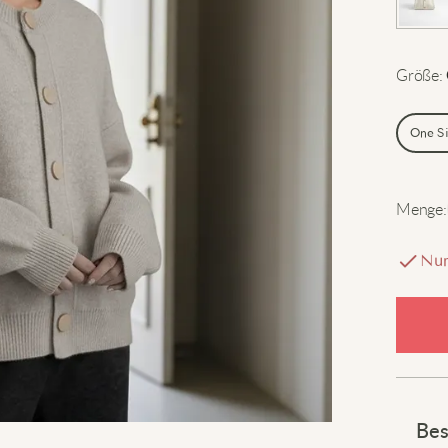
Größe
:
One S
Menge
:
Nur
Bes