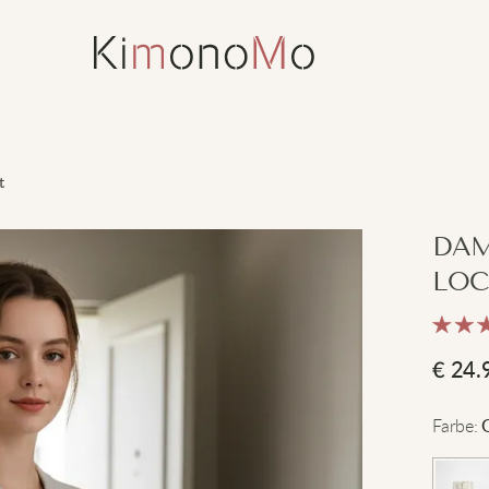
t
DAM
LOC
€
24.
Farbe
: