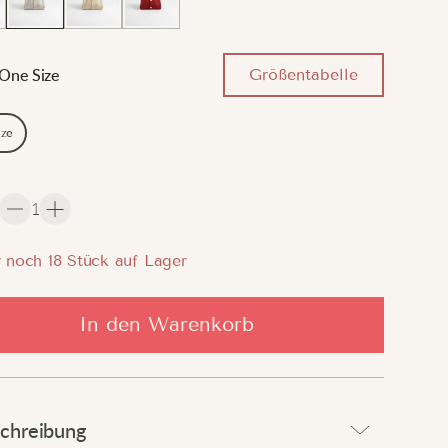
Größentabelle
One Size
ize
1
 noch
18
Stück auf Lager
In den Warenkorb
chreibung