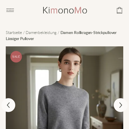
Open main menu
Startseite
/
Damenbekleidung
/
Damen Rollkragen-Strickpullover
Lässiger Pullover