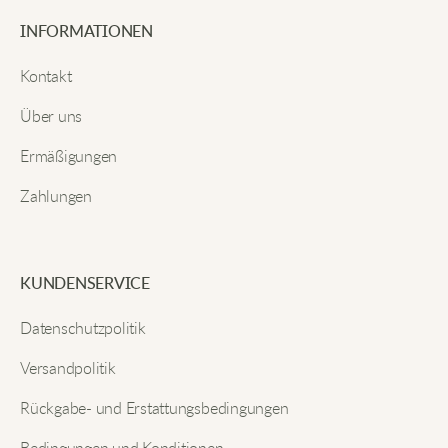
E-Mail
Tolles Kleid! Sehr bequem und stylisch, dazu auch
INFORMATIONEN
noch langlebig. Ich habe viele Komplimente
bekommen!
Kontakt
Über uns
Senden
Daniel G
Ermäßigungen
Zahlungen
Mein neues Lieblingskleid! Die Schleifendetails
machen es besonders.
KUNDENSERVICE
Sophie M
Datenschutzpolitik
Das perfekte Kleid, um süß auszusehen und sich
Versandpolitik
wohlzufühlen. Ich trage es überall gern.
Rückgabe- und Erstattungsbedingungen