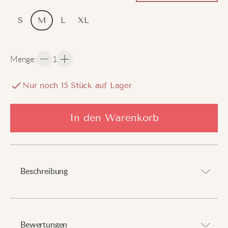
S
M
L
XL
Menge
:
1
Nur noch
15
Stück auf Lager
In den Warenkorb
Beschreibung
Verspielt und klassisch zugleich – dieses schwarze
karierte Kleid vereint niedlichen Charme mit dem Stil
Bewertungen