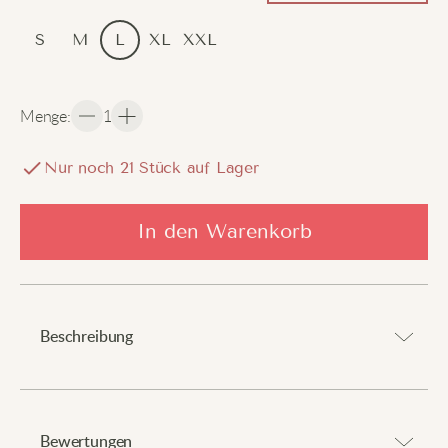
S
M
L
XL
XXL
Menge
:
1
Nur noch
21
Stück auf Lager
In den Warenkorb
Beschreibung
Hebe dich ab mit mythischem Charme und
außergewöhnlicher Wärme.
Bewertungen