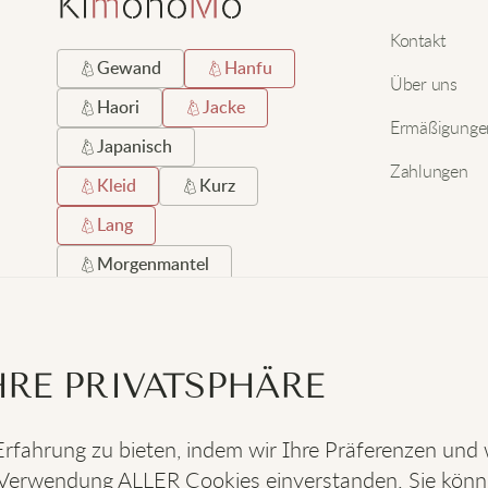
Kontakt
Gewand
Hanfu
Über uns
Haori
Jacke
Ermäßigunge
Japanisch
Zahlungen
Kleid
Kurz
Lang
Morgenmantel
Robe
Satin
Schwarz
Seide
RE PRIVATSPHÄRE
Strand
Strickjacke
rfahrung zu bieten, indem wir Ihre Präferenzen und
der Verwendung ALLER Cookies einverstanden. Sie kön
SOZIALES
: