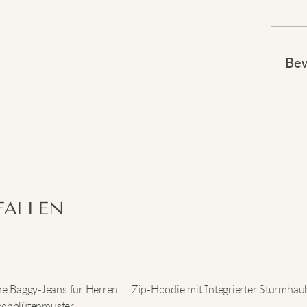
Verle
Bew
Diese
Charak
Katze
Der l
für K
alle, 
Verle
Waren
FALLEN
ne Baggy-Jeans für Herren
Zip-Hoodie mit Integrierter Sturmhau
rschblütenmuster