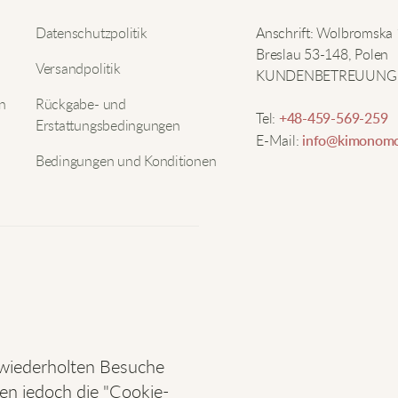
H
Nam
Datenschutzpolitik
Anschrift: Wolbromska
Breslau 53-148, Polen
Versandpolitik
KUNDENBETREUUNG
E-Mai
n
Rückgabe- und
Tel:
+48-459-569-259
Erstattungsbedingungen
A
E-Mail:
info@kimonomo
d
Bedingungen und Konditionen
G
N
d
n
 wiederholten Besuche
E
nen jedoch die "Cookie-