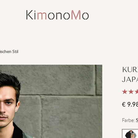
schen Stil
KUR
JAP
€
9.9
Farbe
: