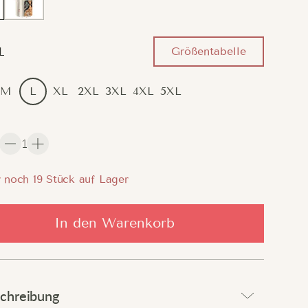
Größentabelle
L
M
L
XL
2XL
3XL
4XL
5XL
1
 noch
19
Stück auf Lager
In den Warenkorb
chreibung