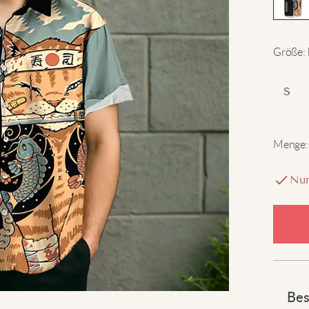
Größe
:
S
Menge
:
Nur
Bes