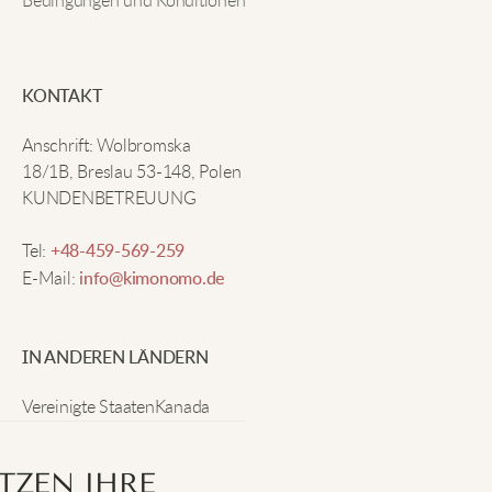
Bedingungen und Konditionen
sieht auch noch toll aus.
Noah K
KONTAKT
Anschrift: Wolbromska
Bequemer Strick und guter Stil! Passt zu allem in
18/1B, Breslau 53-148, Polen
meinem Kleiderschrank.
KUNDENBETREUUNG
Tel:
+48-459-569-259
Elijah T
E-Mail:
info@kimonomo.de
Ideal zum Überziehen. Der V-Ausschnitt verleiht
IN ANDEREN LÄNDERN
wirklich einen eleganten Look.
Vereinigte Staaten
Kanada
Deutschland
Lucas V
Vereinigtes Königreich
TZEN IHRE
Schweiz
Irland
Neuseeland