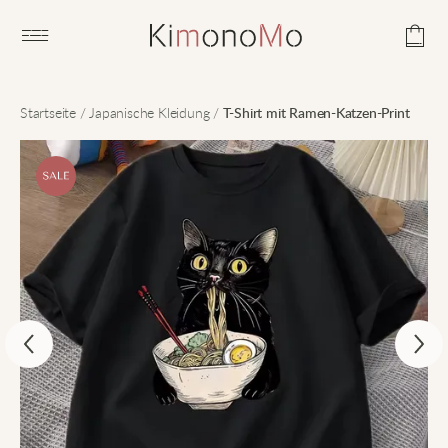
Open main menu
Startseite
/
Japanische Kleidung
/
T-Shirt mit Ramen-Katzen-Print