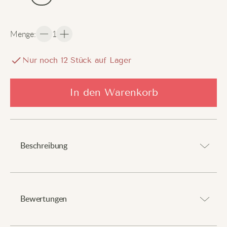
Menge
:
1
Nur noch
12
Stück auf Lager
In den Warenkorb
Beschreibung
Bring Schwung in deinen Stil mit einem verspielten Twist.
Bewertungen
Dieses T-Shirt mit Ramen-Katzen-Aufdruck verleiht
deiner Alltagsgarderobe eine besondere Note. Aus