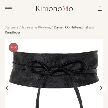
Open main menu
Startseite
/
Japanische Kleidung
/
Damen Obi-Taillengürtel aus
Kunstleder