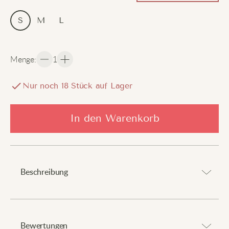
S
M
L
Menge
:
1
Nur noch
18
Stück auf Lager
In den Warenkorb
Beschreibung
Verleihen Sie Ihrem Outfit eine moderne Note.
Bewertungen