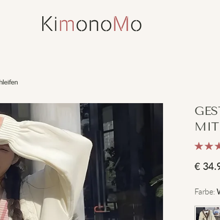
hleifen
GES
MIT
€
34.
Farbe
: