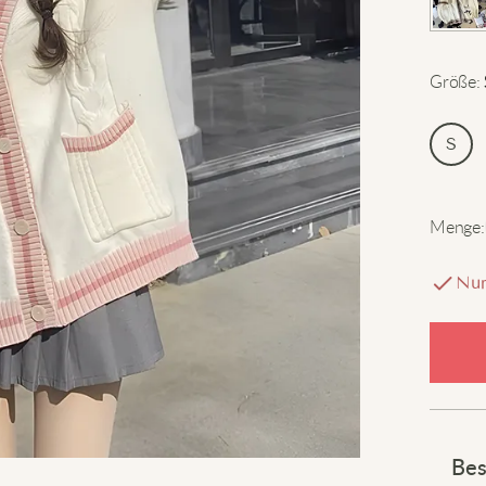
Größe
:
S
Menge
:
Nur
Bes