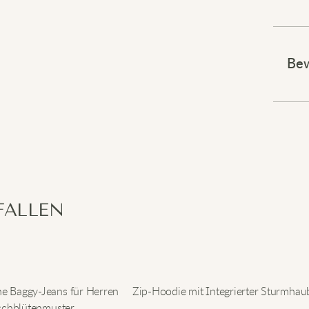
Verlei
Bew
Diese
und a
aus w
locke
kombi
elega
Bring
Waren
FALLEN
ne Baggy-Jeans für Herren
Zip-Hoodie mit Integrierter Sturmhau
rschblütenmuster