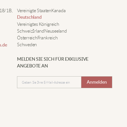
ehr niedlich, vor allem mit den kleinen Schleifen an den
e
 18/1B,
Vereinigte Staaten
Kanada
aschen.
Deutschland
Vereinigtes Königreich
Schweiz
Irland
Neuseeland
l
Hannah T
Österreich
Frankreich
Schweden
.de
er Strickstoff ist superweich und angenehm. Mit den
chleifen fühle ich mich den ganzen Tag fröhlich.
MELDEN SIE SICH FÜR EXKLUSIVE
Senden
ANGEBOTE AN
Anna S
Anmelden
um Geburtstag geschenkt bekommen und sofort
erliebt. Warm, weich und die Schleifendetails sind
infach bezaubernd.