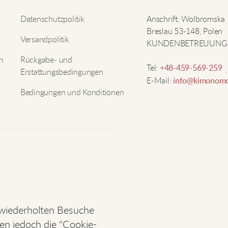
S
Nam
Datenschutzpolitik
Anschrift: Wolbromska
T
Breslau 53-148, Polen
Versandpolitik
KUNDENBETREUUNG
E-Mai
n
Rückgabe- und
Tel:
+48-459-569-259
Erstattungsbedingungen
E-Mail:
info@kimonomo
D
Bedingungen und Konditionen
S
Z
v
e
 wiederholten Besuche
nen jedoch die "Cookie-