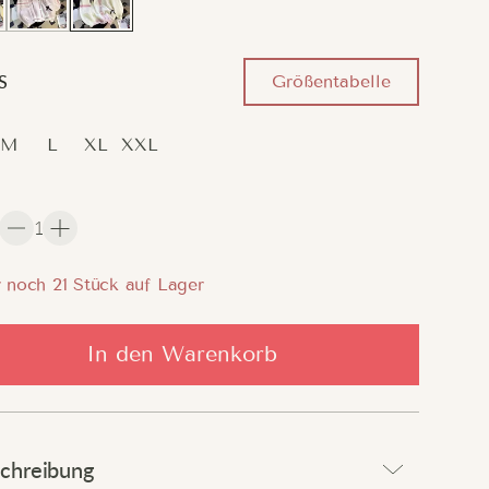
Größentabelle
S
M
L
XL
XXL
1
 noch
21
Stück auf Lager
In den Warenkorb
chreibung