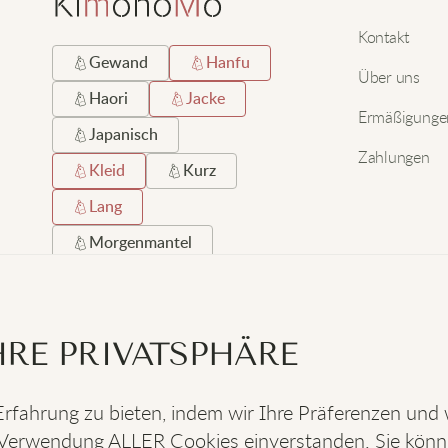
Kontakt
Gewand
Hanfu
Über uns
Haori
Jacke
Ermäßigunge
Japanisch
Zahlungen
Kleid
Kurz
Lang
Morgenmantel
Robe
Satin
Schwarz
Seide
RE PRIVATSPHÄRE
Strand
Strickjacke
rfahrung zu bieten, indem wir Ihre Präferenzen und
der Verwendung ALLER Cookies einverstanden. Sie kön
SOZIALES
: